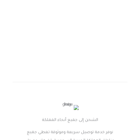
خبرة أكثر من 35 عامًا
في السوق
السعودي
لتزام بالنمو والابتكار وفق
رؤية 2030
الشحن إلى جميع أنحاء المملكة
نوفر خدمة توصيل سريعة وموثوقة تغطي جميع